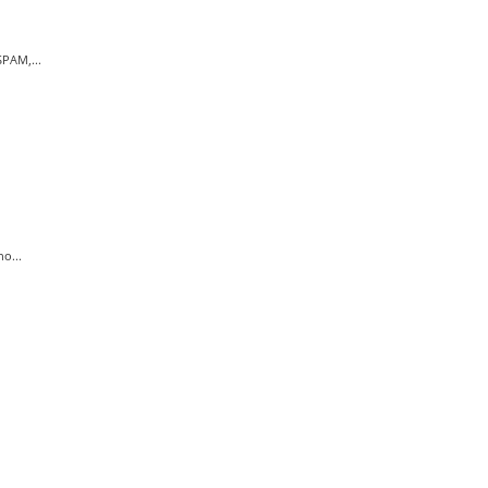
PAM,...
o...