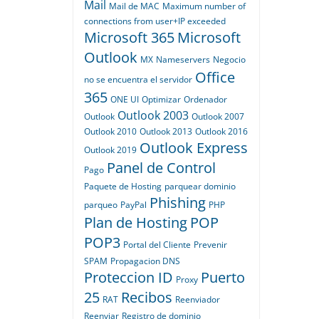
Mail
Mail de MAC
Maximum number of
connections from user+IP exceeded
Microsoft 365
Microsoft
Outlook
MX
Nameservers
Negocio
Office
no se encuentra el servidor
365
ONE UI
Optimizar
Ordenador
Outlook 2003
Outlook
Outlook 2007
Outlook 2010
Outlook 2013
Outlook 2016
Outlook Express
Outlook 2019
Panel de Control
Pago
Paquete de Hosting
parquear dominio
Phishing
parqueo
PayPal
PHP
Plan de Hosting
POP
POP3
Portal del Cliente
Prevenir
SPAM
Propagacion DNS
Proteccion ID
Puerto
Proxy
25
Recibos
RAT
Reenviador
Reenviar
Registro de dominio