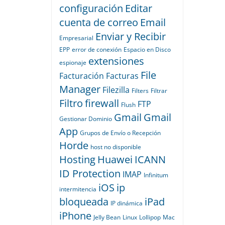
configuración
Editar
cuenta de correo
Email
Enviar y Recibir
Empresarial
EPP
error de conexión
Espacio en Disco
extensiones
espionaje
File
Facturación
Facturas
Manager
Filezilla
Filters
Filtrar
Filtro
firewall
FTP
Flush
Gmail
Gmail
Gestionar Dominio
App
Grupos de Envío o Recepción
Horde
host no disponible
Hosting
Huawei
ICANN
ID Protection
IMAP
Infinitum
iOS
ip
intermitencia
bloqueada
iPad
IP dinámica
iPhone
Jelly Bean
Linux
Lollipop
Mac