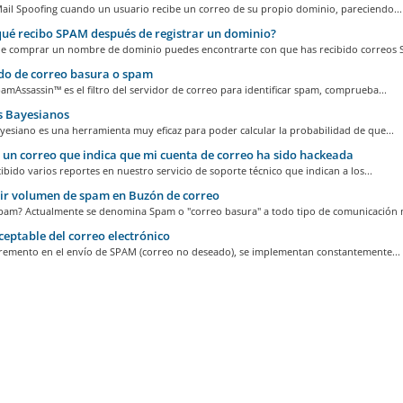
Mail Spoofing cuando un usuario recibe un correo de su propio dominio, pareciendo...
ué recibo SPAM después de registrar un dominio?
e comprar un nombre de dominio puedes encontrarte con que has recibido correos S
do de correo basura o spam
mAssassin™ es el filtro del servidor de correo para identificar spam, comprueba...
s Bayesianos
bayesiano es una herramienta muy eficaz para poder calcular la probabilidad de que...
 un correo que indica que mi cuenta de correo ha sido hackeada
ibido varios reportes en nuestro servicio de soporte técnico que indican a los...
ir volumen de spam en Buzón de correo
pam? Actualmente se denomina Spam o "correo basura" a todo tipo de comunicación n
eptable del correo electrónico
cremento en el envío de SPAM (correo no deseado), se implementan constantemente...