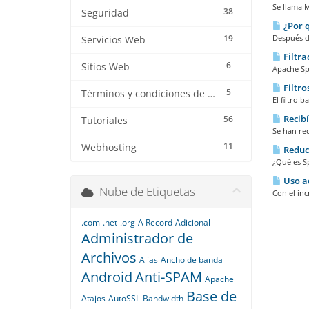
Se llama 
38
Seguridad
¿Por q
19
Después d
Servicios Web
Filtra
6
Sitios Web
Apache Spa
Filtro
5
Términos y condiciones de los servicios
El filtro 
Recibí
56
Tutoriales
Se han rec
11
Webhosting
Reduc
¿Qué es S
Uso ac
Nube de Etiquetas
Con el in
.com
.net
.org
A Record
Adicional
Administrador de
Archivos
Alias
Ancho de banda
Android
Anti-SPAM
Apache
Base de
Atajos
AutoSSL
Bandwidth