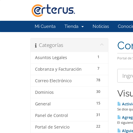
Mi Cuenta
Tienda
Noticias
Conoci
Co
Categorías
1
Asuntos Legales
Portal de 
7
Cobranza y Facturación
78
Correo Electrónico
Vis
30
Dominios
15
General
Activi
Se dice qu
31
Panel de Control
Agrega
El siguien
22
Portal de Servicio
Alguie