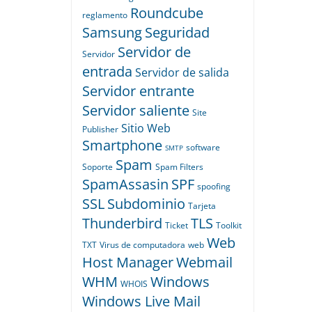
Roundcube
reglamento
Samsung
Seguridad
Servidor de
Servidor
entrada
Servidor de salida
Servidor entrante
Servidor saliente
Site
Sitio Web
Publisher
Smartphone
software
SMTP
Spam
Soporte
Spam Filters
SpamAssasin
SPF
spoofing
SSL
Subdominio
Tarjeta
Thunderbird
TLS
Ticket
Toolkit
Web
TXT
Virus de computadora
web
Host Manager
Webmail
WHM
Windows
WHOIS
Windows Live Mail