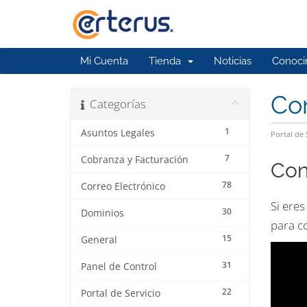
Mi Cuenta
Tienda
Noticias
Conoci
Co
Categorías
1
Asuntos Legales
Portal de 
7
Cobranza y Facturación
Con
78
Correo Electrónico
Si eres
30
Dominios
para c
15
General
31
Panel de Control
22
Portal de Servicio