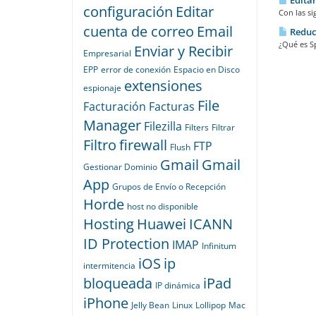
configuración
Editar
Con las si
cuenta de correo
Email
Reduc
¿Qué es S
Enviar y Recibir
Empresarial
EPP
error de conexión
Espacio en Disco
extensiones
espionaje
File
Facturación
Facturas
Manager
Filezilla
Filters
Filtrar
Filtro
firewall
FTP
Flush
Gmail
Gmail
Gestionar Dominio
App
Grupos de Envío o Recepción
Horde
host no disponible
Hosting
Huawei
ICANN
ID Protection
IMAP
Infinitum
iOS
ip
intermitencia
bloqueada
iPad
IP dinámica
iPhone
Jelly Bean
Linux
Lollipop
Mac