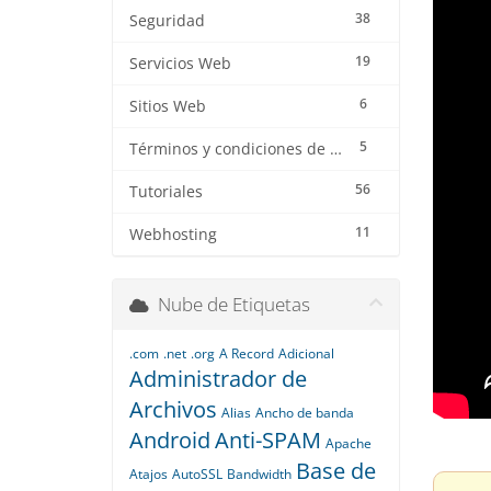
38
Seguridad
19
Servicios Web
6
Sitios Web
5
Términos y condiciones de los servicios
56
Tutoriales
11
Webhosting
Nube de Etiquetas
.com
.net
.org
A Record
Adicional
Administrador de
Archivos
Alias
Ancho de banda
Android
Anti-SPAM
Apache
Base de
Atajos
AutoSSL
Bandwidth