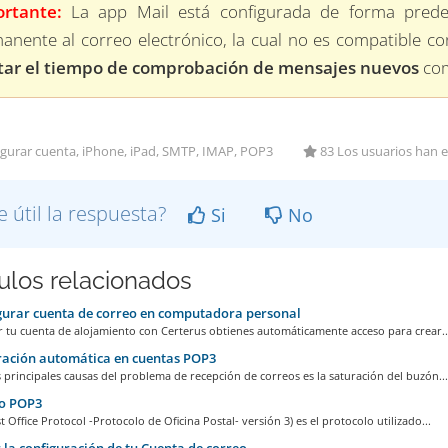
rtante:
La app Mail está configurada de forma prede
anente al correo electrónico, la cual no es compatible con
tar el tiempo de comprobación de mensajes nuevos
com
gurar cuenta, iPhone, iPad, SMTP, IMAP, POP3
83 Los usuarios han e
e útil la respuesta?
Si
No
culos relacionados
urar cuenta de correo en computadora personal
r tu cuenta de alojamiento con Certerus obtienes automáticamente acceso para crear..
ación automática en cuentas POP3
 principales causas del problema de recepción de correos es la saturación del buzón...
o POP3
 Office Protocol -Protocolo de Oficina Postal- versión 3) es el protocolo utilizado...
 la configuración de tu Cuenta de correo