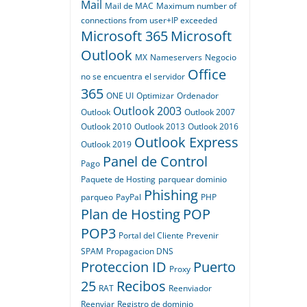
Mail
Mail de MAC
Maximum number of
connections from user+IP exceeded
Microsoft 365
Microsoft
Outlook
MX
Nameservers
Negocio
Office
no se encuentra el servidor
365
ONE UI
Optimizar
Ordenador
Outlook 2003
Outlook
Outlook 2007
Outlook 2010
Outlook 2013
Outlook 2016
Outlook Express
Outlook 2019
Panel de Control
Pago
Paquete de Hosting
parquear dominio
Phishing
parqueo
PayPal
PHP
Plan de Hosting
POP
POP3
Portal del Cliente
Prevenir
SPAM
Propagacion DNS
Proteccion ID
Puerto
Proxy
25
Recibos
RAT
Reenviador
Reenviar
Registro de dominio