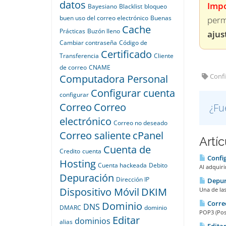
datos
Impo
Bayesiano
Blacklist
bloqueo
buen uso del correo electrónico
Buenas
perm
Cache
Prácticas
Buzón lleno
ajus
Cambiar contraseña
Código de
Certificado
Transferencia
Cliente
de correo
CNAME
Confi
Computadora Personal
Configurar cuenta
configurar
Correo
Correo
¿Fu
electrónico
Correo no deseado
Correo saliente
cPanel
Artí
Cuenta de
Credito
cuenta
Config
Hosting
Cuenta hackeada
Debito
Al adquiri
Depuración
Dirección IP
Depur
Dispositivo Móvil
DKIM
Una de las
Corre
Dominio
DNS
DMARC
dominio
POP3 (Post
Editar
dominios
alias
Editar