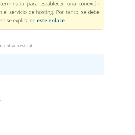
terminada para establecer una conexión
 el servicio de hosting. Por tanto, se debe
o se explica en
este enlace
.
ncontrado esto útil
.