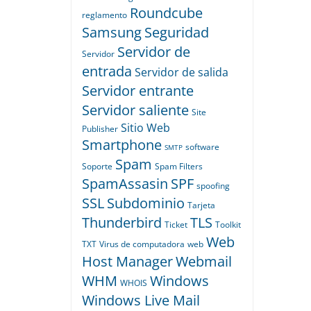
Roundcube
reglamento
Samsung
Seguridad
Servidor de
Servidor
entrada
Servidor de salida
Servidor entrante
Servidor saliente
Site
Sitio Web
Publisher
Smartphone
software
SMTP
Spam
Soporte
Spam Filters
SpamAssasin
SPF
spoofing
SSL
Subdominio
Tarjeta
Thunderbird
TLS
Ticket
Toolkit
Web
TXT
Virus de computadora
web
Host Manager
Webmail
WHM
Windows
WHOIS
Windows Live Mail