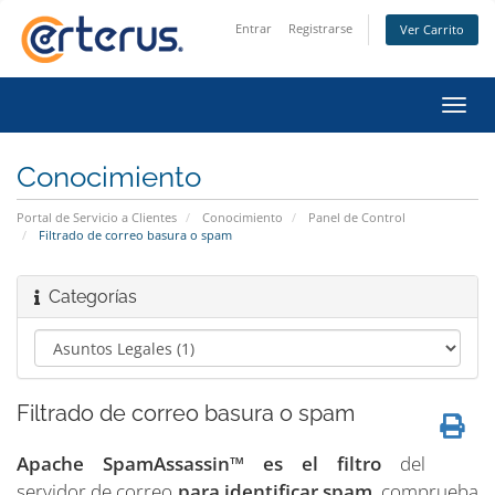
Entrar
Registrarse
Ver Carrito
Alter
Nave
Conocimiento
Portal de Servicio a Clientes
Conocimiento
Panel de Control
Filtrado de correo basura o spam
Categorías
Filtrado de correo basura o spam
Apache SpamAssassin™ es el filtro
del
servidor de correo
para identificar spam
, comprueba