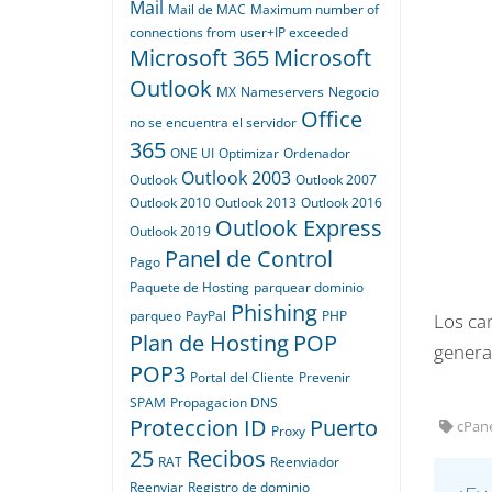
Mail
Mail de MAC
Maximum number of
connections from user+IP exceeded
Microsoft 365
Microsoft
Outlook
MX
Nameservers
Negocio
Office
no se encuentra el servidor
365
ONE UI
Optimizar
Ordenador
Outlook 2003
Outlook
Outlook 2007
Outlook 2010
Outlook 2013
Outlook 2016
Outlook Express
Outlook 2019
Panel de Control
Pago
Paquete de Hosting
parquear dominio
Phishing
parqueo
PayPal
PHP
Los ca
Plan de Hosting
POP
genera
POP3
Portal del Cliente
Prevenir
SPAM
Propagacion DNS
Proteccion ID
Puerto
cPane
Proxy
25
Recibos
RAT
Reenviador
Reenviar
Registro de dominio