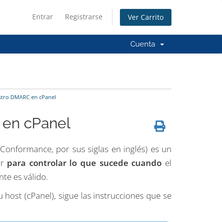
Entrar
Registrarse
Ver Carrito
Cuenta
stro DMARC en cPanel
 en cPanel
onformance, por sus siglas en inglés) es un
ar
para controlar lo que sucede cuando
el
te es válido.
 host (cPanel), sigue las instrucciones que se