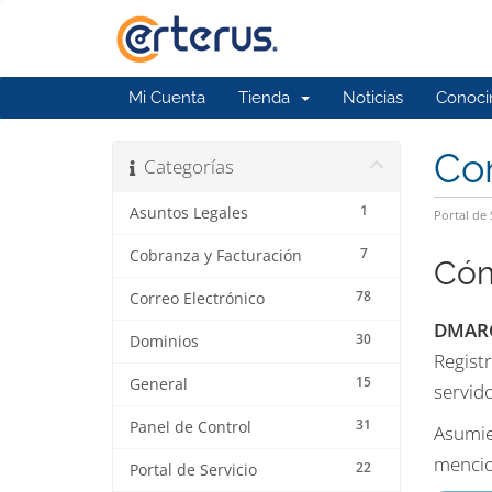
Mi Cuenta
Tienda
Noticias
Conoci
Co
Categorías
1
Asuntos Legales
Portal de 
7
Cobranza y Facturación
Cóm
78
Correo Electrónico
DMAR
30
Dominios
Regist
15
General
servid
31
Panel de Control
Asumien
mencio
22
Portal de Servicio