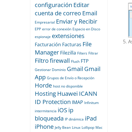
configuración
Editar
cuenta de correo
Email
Enviar y Recibir
Empresarial
EPP
error de conexión
Espacio en Disco
extensiones
espionaje
A
File
Facturación
Facturas
Manager
Filezilla
Filters
Filtrar
Filtro
firewall
FTP
Flush
Gmail
Gmail
Gestionar Dominio
App
Grupos de Envío o Recepción
Horde
host no disponible
Hosting
Huawei
ICANN
ID Protection
IMAP
Infinitum
iOS
ip
intermitencia
bloqueada
iPad
IP dinámica
iPhone
Jelly Bean
Linux
Lollipop
Mac