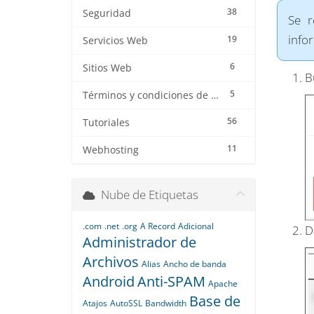
38
Seguridad
Se 
info
19
Servicios Web
6
Sitios Web
B
5
Términos y condiciones de los servicios
56
Tutoriales
11
Webhosting
Nube de Etiquetas
.com
.net
.org
A Record
Adicional
D
Administrador de
Archivos
Alias
Ancho de banda
Android
Anti-SPAM
Apache
Base de
Atajos
AutoSSL
Bandwidth