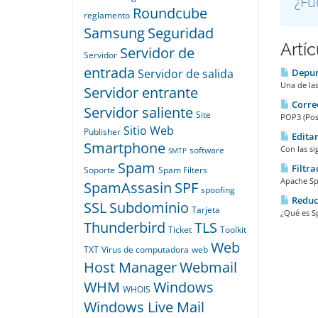
¿Fu
Roundcube
reglamento
Samsung
Seguridad
Artí
Servidor de
Servidor
entrada
Depur
Servidor de salida
Una de las
Servidor entrante
Corre
Servidor saliente
Site
POP3 (Post
Sitio Web
Publisher
Editar
Smartphone
Con las si
software
SMTP
Spam
Filtra
Soporte
Spam Filters
Apache Spa
SpamAssasin
SPF
spoofing
Reduc
SSL
Subdominio
Tarjeta
¿Qué es S
Thunderbird
TLS
Ticket
Toolkit
Web
TXT
Virus de computadora
web
Host Manager
Webmail
WHM
Windows
WHOIS
Windows Live Mail