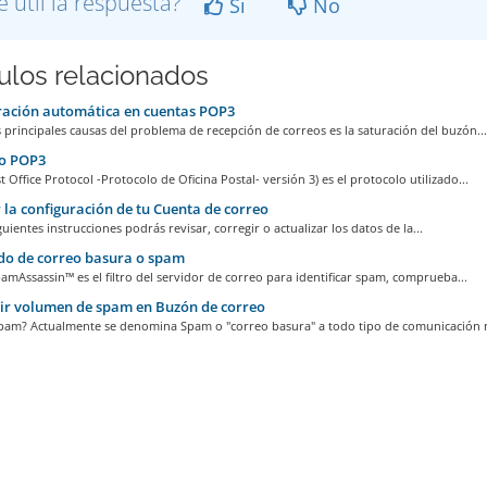
e útil la respuesta?
Si
No
culos relacionados
ación automática en cuentas POP3
 principales causas del problema de recepción de correos es la saturación del buzón...
o POP3
 Office Protocol -Protocolo de Oficina Postal- versión 3) es el protocolo utilizado...
 la configuración de tu Cuenta de correo
guientes instrucciones podrás revisar, corregir o actualizar los datos de la...
do de correo basura o spam
mAssassin™ es el filtro del servidor de correo para identificar spam, comprueba...
ir volumen de spam en Buzón de correo
pam? Actualmente se denomina Spam o "correo basura" a todo tipo de comunicación n