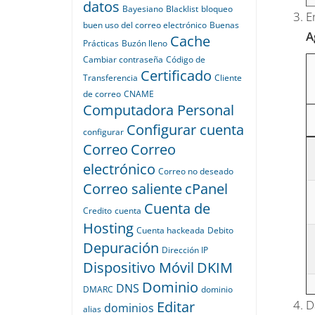
datos
Bayesiano
Blacklist
bloqueo
E
buen uso del correo electrónico
Buenas
A
Cache
Prácticas
Buzón lleno
Cambiar contraseña
Código de
Certificado
Transferencia
Cliente
de correo
CNAME
Computadora Personal
Configurar cuenta
configurar
Correo
Correo
electrónico
Correo no deseado
Correo saliente
cPanel
Cuenta de
Credito
cuenta
Hosting
Cuenta hackeada
Debito
Depuración
Dirección IP
Dispositivo Móvil
DKIM
Dominio
DNS
DMARC
dominio
D
Editar
dominios
alias