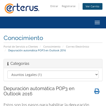
Entrar
Registrarse
Ver Carrito
Alter
Nave
Conocimiento
Portal de Servicio a Clientes
Conocimiento
Correo Electrónico
Depuración automática POP3 en Outlook 2016
Categorías
Depuración automática POP3 en
Outlook 2016
Estos son los pasos para habilitar la depuración