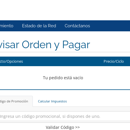
miento
Estado de la Red
Contáctanos
isar Orden y Pagar
cto/Opciones
Precio/Ciclo
Tu pedido está vacío
digo de Promoción
Calcular Impuestos
Validar Código >>